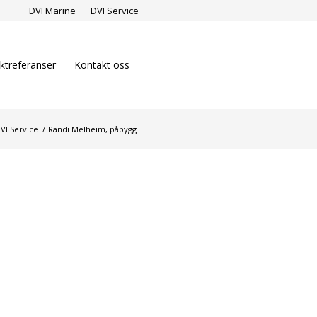
DVI Marine
DVI Service
ktreferanser
Kontakt oss
VI Service
/
Randi Melheim, påbygg